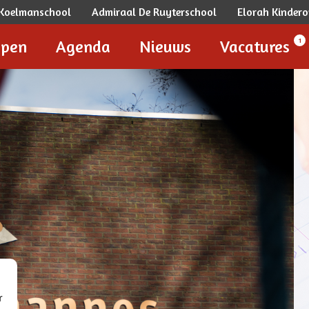
 Koelmanschool
Admiraal De Ruyterschool
Elorah Kinde
1
epen
Agenda
Nieuws
Vacatures
r