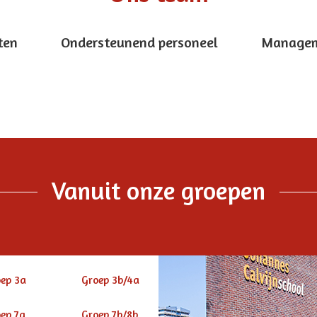
ten
Ondersteunend personeel
Manage
Vanuit onze groepen
ep 3a
Groep 3b/4a
ep 7a
Groep 7b/8b