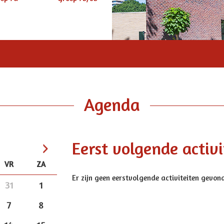
Agenda
Eerst volgende activi
VR
ZA
>
Er zijn geen eerstvolgende activiteiten gevon
31
1
7
8