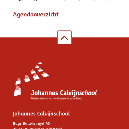
Agendaoverzicht
Johannes Calvijnschool
Buys Ballotsingel 45
2922 HG Krimpen a/d IJssel