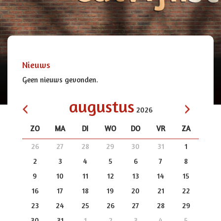
Nieuws
Geen nieuws gevonden.
augustus
2026
ZO
MA
DI
WO
DO
VR
ZA
<
>
26
27
28
29
30
31
1
2
3
4
5
6
7
8
9
10
11
12
13
14
15
16
17
18
19
20
21
22
23
24
25
26
27
28
29
30
31
1
2
3
4
5