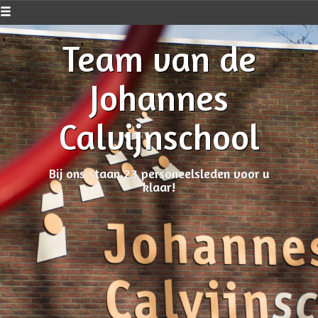
Team van de
Johannes
Calvijnschool
Bij ons staan 23 personeelsleden voor u
klaar!